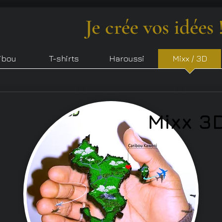
Je crée vos idées 
ibou
T-shirts
Haroussi
Mixx / 3D
Mixx 3